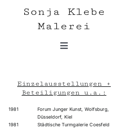
Skip
to
content
Toggle
Navigation
Home
Werke
Einzelausstellungen +
Beteiligungen u.a.:
Infos
1981
Forum Junger Kunst, Wolfsburg,
Düsseldorf, Kiel
Kontakt
1981
Städtische Turmgalerie Coesfeld